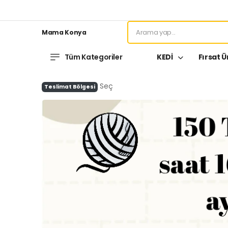
Mama Konya
Tüm Kategoriler
KEDİ
Fırsat Ü
Seç
Teslimat Bölgesi