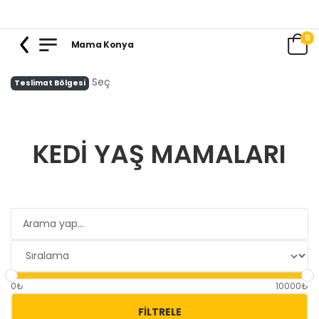
0
Mama Konya
Seç
Teslimat Bölgesi
KEDI YAŞ MAMALARI
0₺
10000₺
FILTRELE