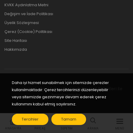
KVKK Aydınlatma Metni
Değişim ve İade Politikası
Üyelik Sözleşmesi
Çerez (Cookie) Politikası
Site Haritası
Hakkımızda
Daha iyi hizmet sunabilmek için sitemizde çerezler
Bu e-ticaret sitesi
Kolay Sipariş E-Ticaret Paketleri
ile
kullanılmaktadır. Çerez tercihlerinizi düzenleyebilir
hazırlanmıştır.
veya sitemizde gezinmeye devam ederek çerez
kullanımını kabul etmiş sayılırsınız.
Tercihler
Tamam
ANASAYFA
PAYLAŞ
SEPETIM
ARAMA
MENÜ