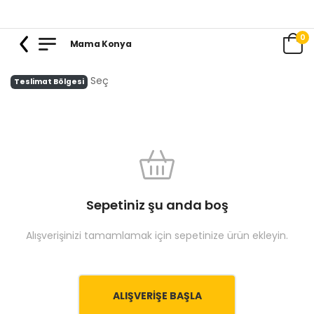
0
Mama Konya
Seç
Teslimat Bölgesi
Sepetiniz şu anda boş
Alışverişinizi tamamlamak için sepetinize ürün ekleyin.
ALIŞVERIŞE BAŞLA