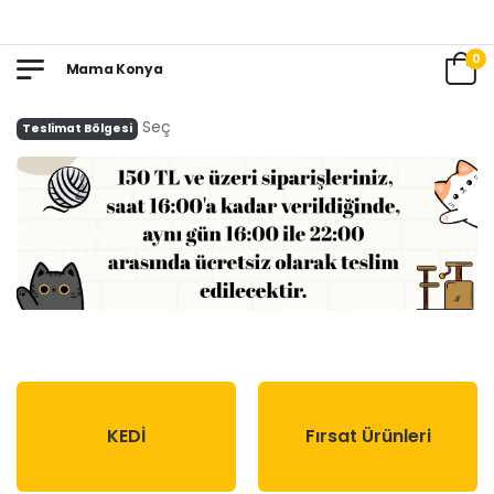
0
Mama Konya
Seç
Teslimat Bölgesi
KEDİ
Fırsat Ürünleri