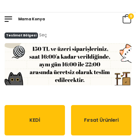
0
Mama Konya
Seç
Teslimat Bölgesi
KEDİ
Fırsat Ürünleri