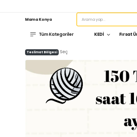
Mama Konya
Tüm Kategoriler
KEDİ
Fırsat Ü
Seç
Teslimat Bölgesi