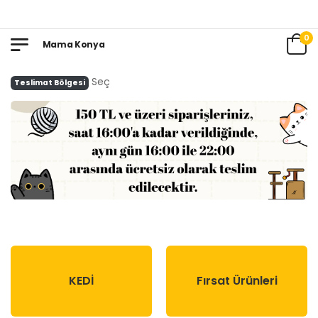
0
Mama Konya
Seç
Teslimat Bölgesi
KEDİ
Fırsat Ürünleri