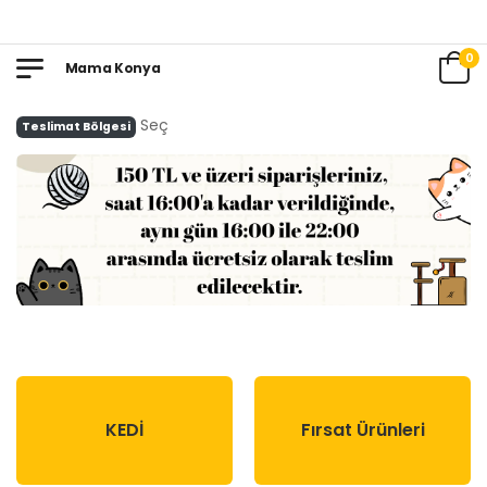
0
Mama Konya
Seç
Teslimat Bölgesi
KEDİ
Fırsat Ürünleri